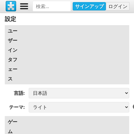
サインアップ
ログイン
設定
ユー
ザー
イン
タフ
ェー
ス
言語
テーマ
ゲー
ム