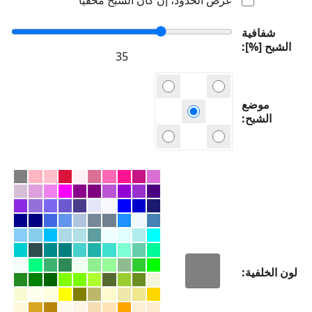
شفافية
الشبح [%]
موضع
الشبح
لون الخلفية