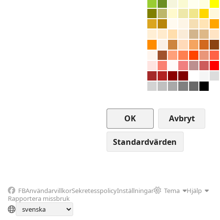
Avbryt
FB
Användarvillkor
Sekretesspolicy
Inställningar
Tema
Hjälp
Rapportera missbruk