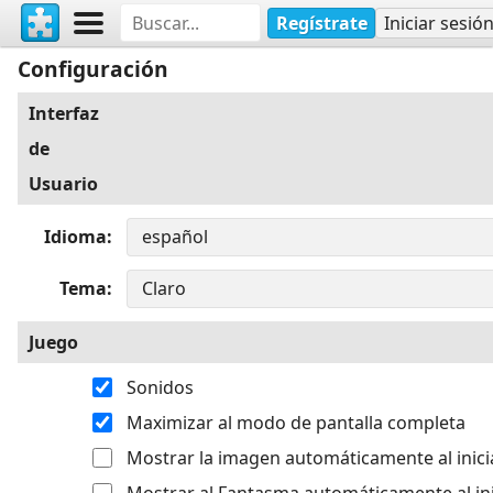
Regístrate
Iniciar sesió
Configuración
Interfaz
de
Usuario
Idioma
Tema
Juego
Sonidos
Maximizar al modo de pantalla completa
Mostrar la imagen automáticamente al inici
Mostrar al Fantasma automáticamente al ini