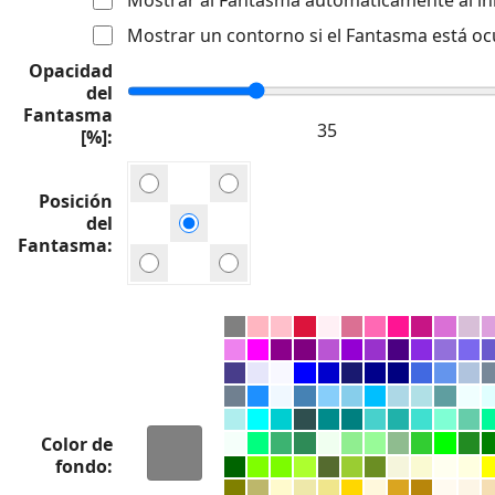
Mostrar un contorno si el Fantasma está oc
Opacidad
del
Fantasma
[%]
Posición
del
Fantasma
Color de
fondo