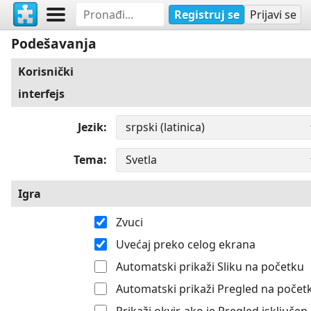
Registruj se
Prijavi se
Podešavanja
Korisnički
interfejs
Jezik
Tema
Igra
Zvuci
Uvećaj preko celog ekrana
Automatski prikaži Sliku na početku
Automatski prikaži Pregled na počet
Prikaži okvir, ako je Pregled isključen