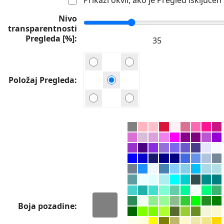
Nivo
transparentnosti
Pregleda [%]
Položaj Pregleda
Boja pozadine