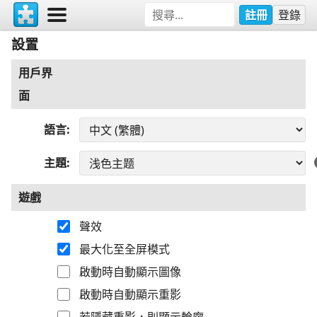
註冊
登錄
設置
用戶界
面
語言
主題
遊戲
聲效
最大化至全屏模式
啟動時自動顯示圖像
啟動時自動顯示重影
若隱藏重影，則顯示輪廓