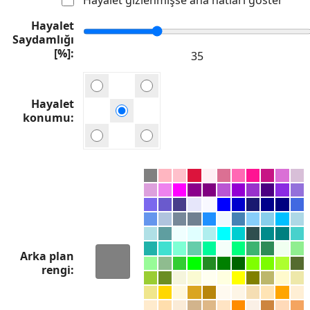
Hayalet
Saydamlığı
[%]
Hayalet
konumu
Arka plan
rengi