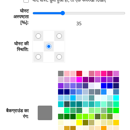
घोस्ट
अस्पष्टता
[%]
घोस्ट की
स्थिति
बैकग्राउंड का
रंग