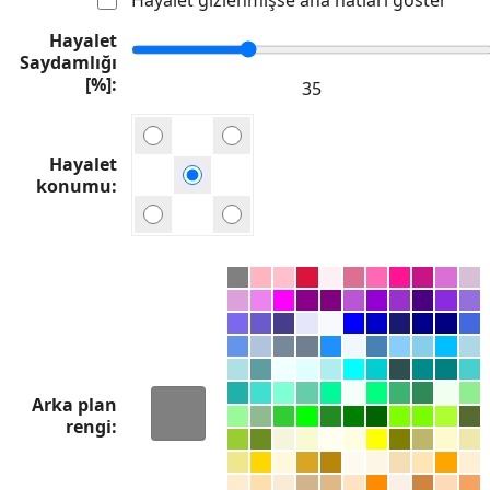
Hayalet
Saydamlığı
[%]
Hayalet
konumu
Arka plan
rengi