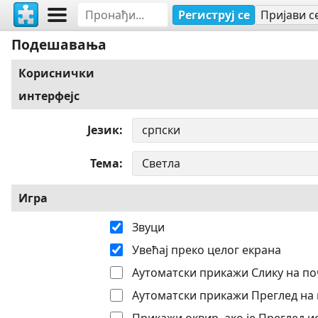
Региструј се
Пријави с
Подешавања
Кориснички
интерфејс
Језик
Тема
Игра
Звуци
Увећај преко целог екрана
Аутоматски прикажи Слику на по
Аутоматски прикажи Преглед на 
Прикажи оквир, ако је Преглед 