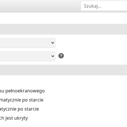
ybu pełnoekranowego
atycznie po starcie
ycznie po starcie
ch jest ukryty