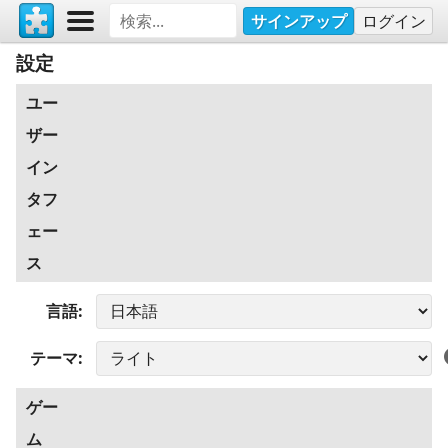
サインアップ
ログイン
設定
ユー
ザー
イン
タフ
ェー
ス
言語
テーマ
ゲー
ム