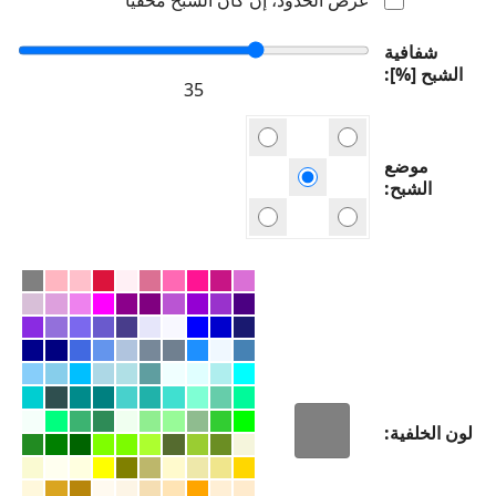
شفافية
الشبح [%]
موضع
الشبح
لون الخلفية