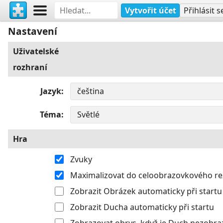
Vytvořit účet
Přihlásit s
Nastavení
Uživatelské
rozhraní
Jazyk
Téma
Hra
Zvuky
Maximalizovat do celoobrazovkového r
Zobrazit Obrázek automaticky při startu
Zobrazit Ducha automaticky při startu
Zobrazovat obrys, když je Duch nezobra