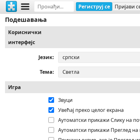
Региструј се
Пријави с
Подешавања
Кориснички
интерфејс
Језик
Тема
Игра
Звуци
Увећај преко целог екрана
Аутоматски прикажи Слику на по
Аутоматски прикажи Преглед на 
Прикажи оквир, ако је Преглед 