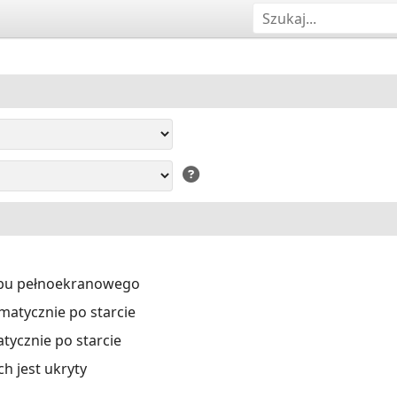
ybu pełnoekranowego
atycznie po starcie
ycznie po starcie
ch jest ukryty