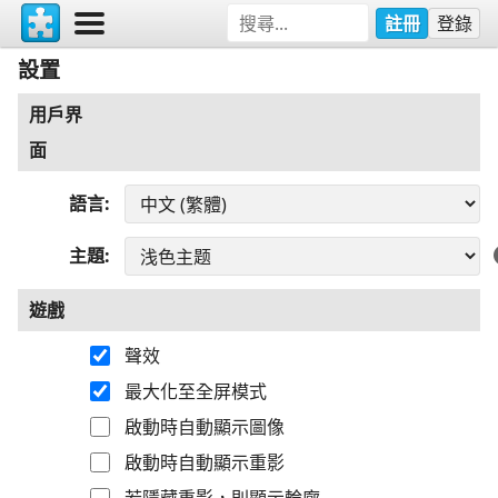
註冊
登錄
設置
用戶界
面
語言
主題
遊戲
聲效
最大化至全屏模式
啟動時自動顯示圖像
啟動時自動顯示重影
若隱藏重影，則顯示輪廓