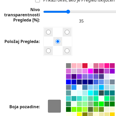
Nivo
transparentnosti
Pregleda [%]
Položaj Pregleda
Boja pozadine