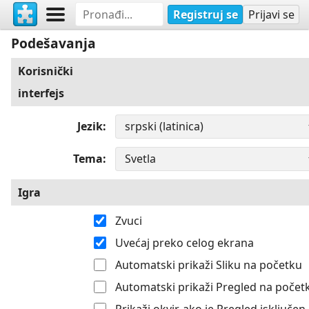
Registruj se
Prijavi se
Podešavanja
Korisnički
interfejs
Jezik
Tema
Igra
Zvuci
Uvećaj preko celog ekrana
Automatski prikaži Sliku na početku
Automatski prikaži Pregled na počet
Prikaži okvir, ako je Pregled isključen