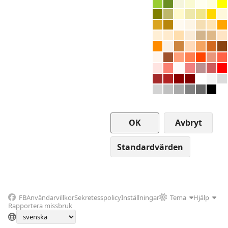
Avbryt
FB
Användarvillkor
Sekretesspolicy
Inställningar
Tema
Hjälp
Rapportera missbruk