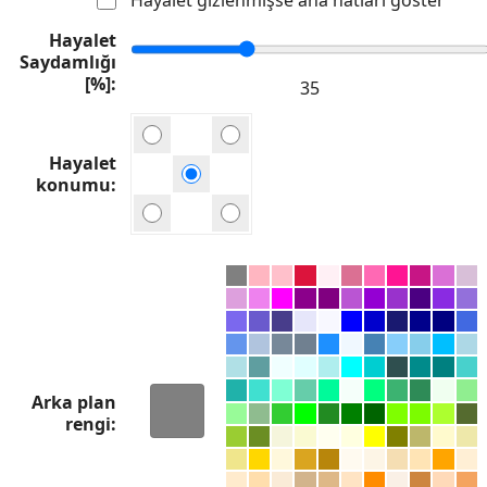
Hayalet
Saydamlığı
[%]
Hayalet
konumu
Arka plan
rengi