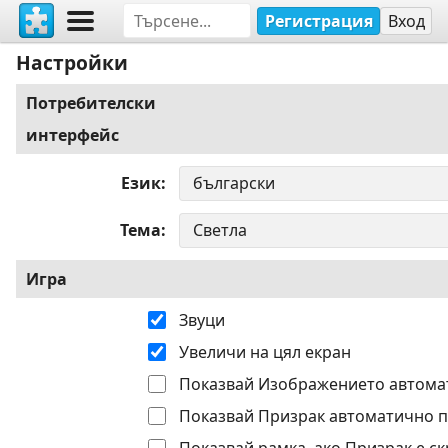
Регистрация
Вход
Настройки
Потребителски
интерфейс
Език
Тема
Игра
Звуци
Увеличи на цял екран
Показвай Изображението автома
Показвай Призрак автоматично п
Показвай рамка, ако Призрак е ск