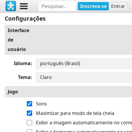
Inscreva-se
Entrar
Configurações
Interface
de
usuário
Idioma
Tema
Jogo
Sons
Maximizar para modo de tela cheia
Exibir a imagem automaticamente no com
Exibir o fantasma automaticamente no co