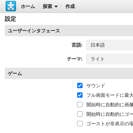
ホーム
探索
作成
設定
ユーザーインタフェース
言語
テーマ
ゲーム
サウンド
フル画面モードに最
開始時に自動的に画
開始時に自動的にゴ
ゴーストが非表示の