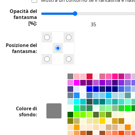
Opacità del
fantasma
[%]
Posizione del
fantasma
Colore di
sfondo