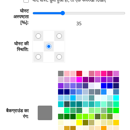
घोस्ट
अस्पष्टता
[%]
घोस्ट की
स्थिति
बैकग्राउंड का
रंग