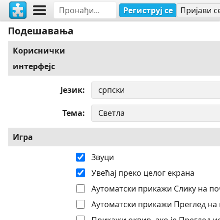
Региструј се
Пријави с
Подешавања
Кориснички
интерфејс
Језик
Тема
Игра
Звуци
Увећај преко целог екрана
Аутоматски прикажи Слику на по
Аутоматски прикажи Преглед на 
Прикажи оквир, ако је Преглед 