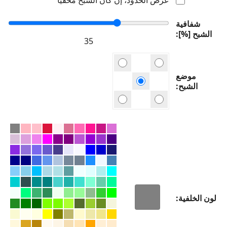
شفافية
الشبح [%]
موضع
الشبح
لون الخلفية