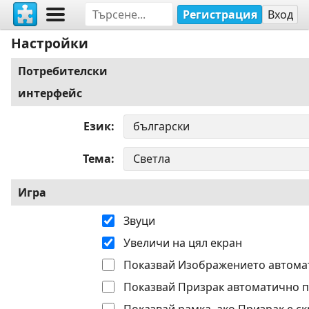
Регистрация
Вход
Настройки
Потребителски
интерфейс
Език
Тема
Игра
Звуци
Увеличи на цял екран
Показвай Изображението автома
Показвай Призрак автоматично п
Показвай рамка, ако Призрак е ск