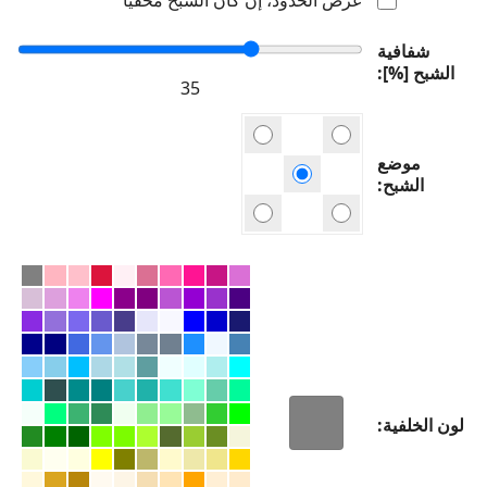
شفافية
الشبح [%]
موضع
الشبح
لون الخلفية