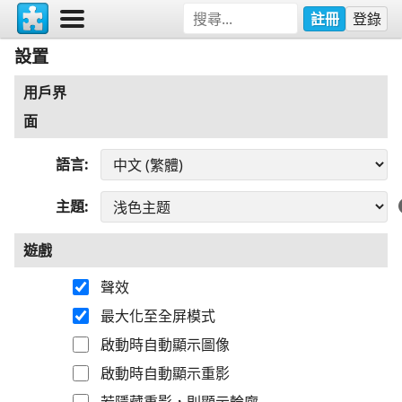
註冊
登錄
設置
用戶界
面
語言
主題
遊戲
聲效
最大化至全屏模式
啟動時自動顯示圖像
啟動時自動顯示重影
若隱藏重影，則顯示輪廓