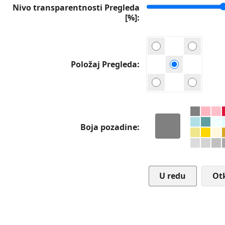
Nivo transparentnosti Pregleda
[%]
Položaj Pregleda
Boja pozadine
Ot