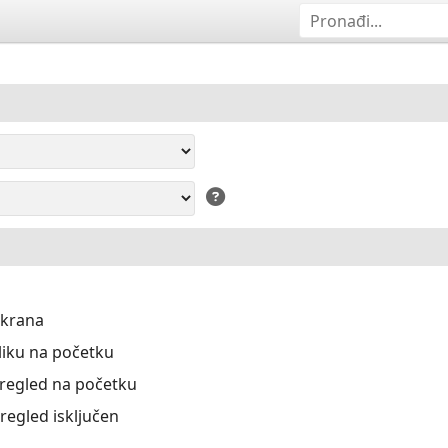
ekrana
liku na početku
Pregled na početku
Pregled isključen