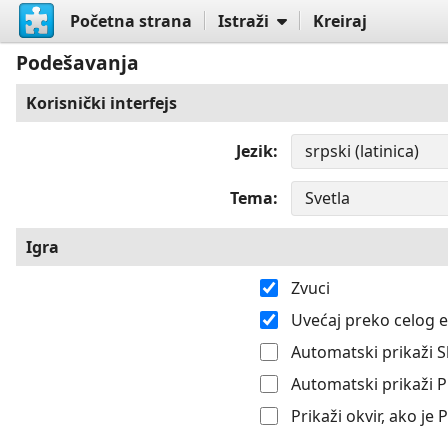
Početna strana
Istraži
Kreiraj
Podešavanja
Korisnički interfejs
Jezik
Tema
Igra
Zvuci
Uvećaj preko celog 
Automatski prikaži S
Automatski prikaži 
Prikaži okvir, ako je 