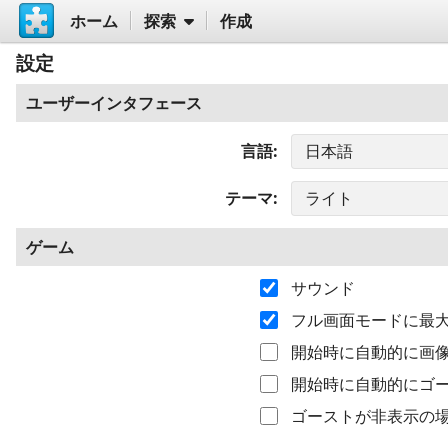
ホーム
探索
作成
設定
ユーザーインタフェース
言語
テーマ
ゲーム
サウンド
フル画面モードに最
開始時に自動的に画
開始時に自動的にゴ
ゴーストが非表示の