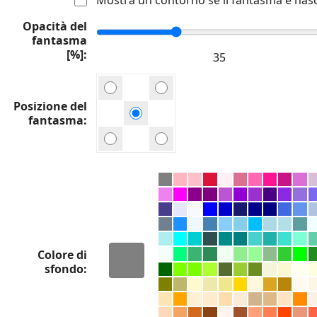
Opacità del
fantasma
[%]
Posizione del
fantasma
Colore di
sfondo