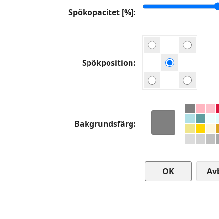
Spökopacitet [%]
Spökposition
Bakgrundsfärg
Av