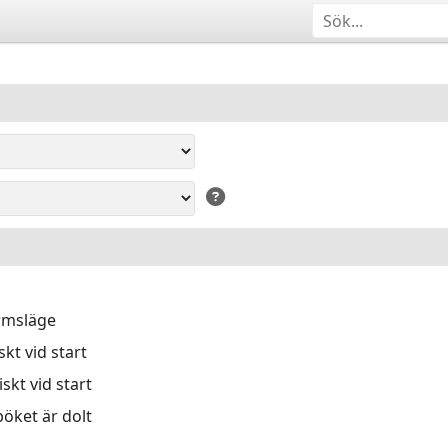
ärmsläge
kt vid start
skt vid start
öket är dolt