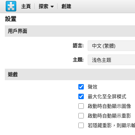
主頁
探索
創建
設置
用戶界面
語言
主題
遊戲
聲效
最大化至全屏模式
啟動時自動顯示圖像
啟動時自動顯示重影
若隱藏重影，則顯示