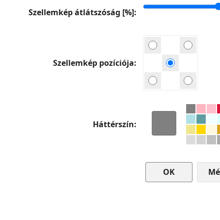
Szellemkép átlátszóság [%]
Szellemkép pozíciója
Háttérszín
Mé