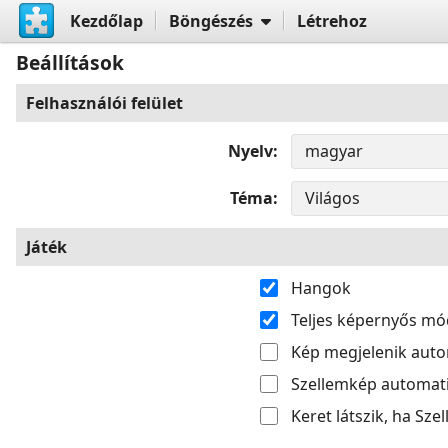
Kezdőlap
Böngészés
Létrehoz
Beállítások
Felhasználói felület
Nyelv
Téma
Játék
Hangok
Teljes képernyős mó
Kép megjelenik aut
Szellemkép automati
Keret látszik, ha Sze