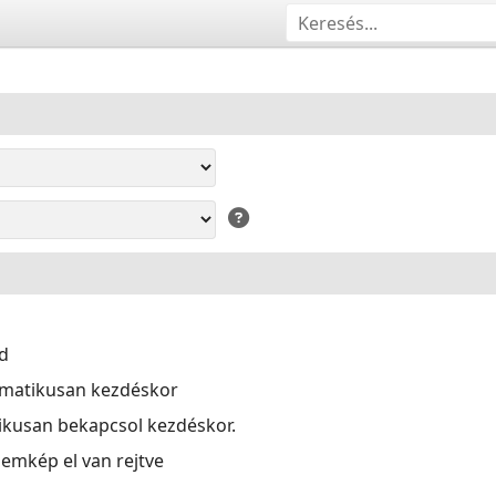
d
omatikusan kezdéskor
kusan bekapcsol kezdéskor.
llemkép el van rejtve