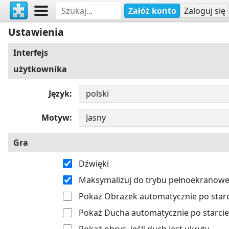
Załóż konto
Zaloguj się
Ustawienia
Interfejs
użytkownika
Język
Motyw
Gra
Dźwięki
Maksymalizuj do trybu pełnoekranow
Pokaż Obrazek automatycznie po starc
Pokaż Ducha automatycznie po starcie
Pokaż obrys, jeśli duch jest ukryty