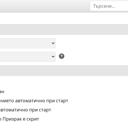
ан
нието автоматично при старт
автоматично при старт
о Призрак е скрит