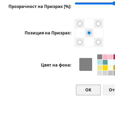
Прозрачност на Призрак [%]
Позиция на Призрак
Цвят на фона
От