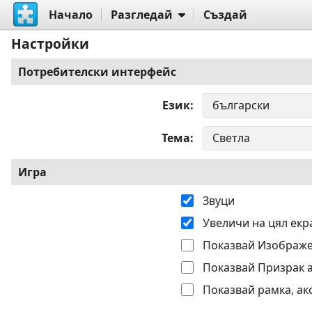
Начало
Разгледай
Създай
Настройки
Потребителски интерфейс
Език
Тема
Игра
Звуци
Увеличи на цял екр
Показвай Изображе
Показвай Призрак 
Показвай рамка, ак