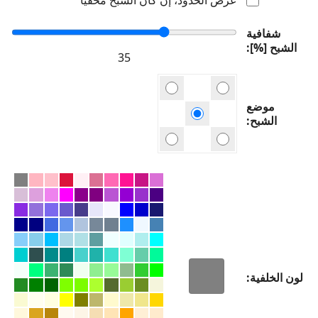
شفافية
الشبح [%]
موضع
الشبح
لون الخلفية