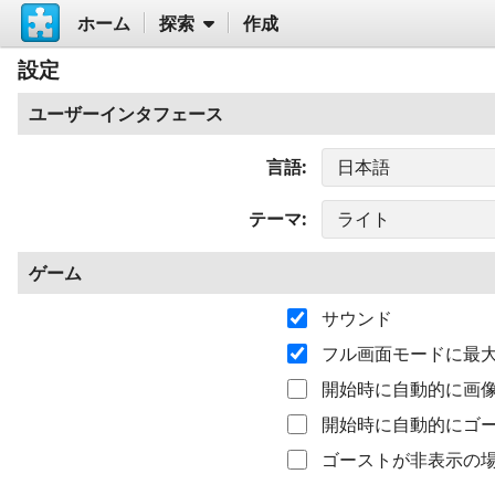
ホーム
探索
作成
設定
ユーザーインタフェース
言語
テーマ
ゲーム
サウンド
フル画面モードに最
開始時に自動的に画
開始時に自動的にゴ
ゴーストが非表示の