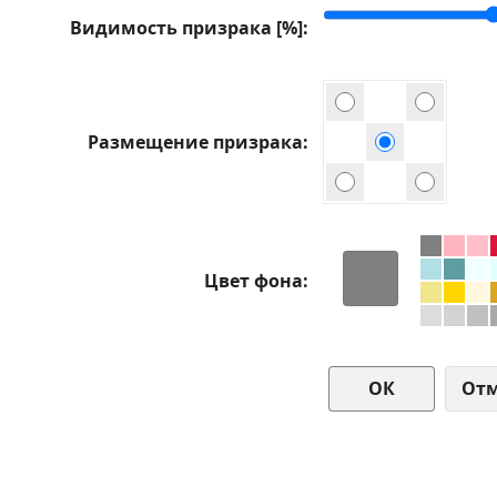
Видимость призрака [%]
Размещение призрака
Цвет фона
От