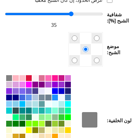
شفافية
الشبح [%]
موضع
الشبح
لون الخلفية