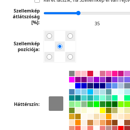
Szellemkép
átlátszóság
[%]
Szellemkép
pozíciója
Háttérszín