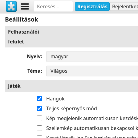
Regisztrálás
Bejelentke
Beállítások
Felhasználói
felület
Nyelv
Téma
Játék
Hangok
Teljes képernyős mód
Kép megjelenik automatikusan kezdés
Szellemkép automatikusan bekapcsol k
Keret látszik, ha Szellemkép el van rejtv