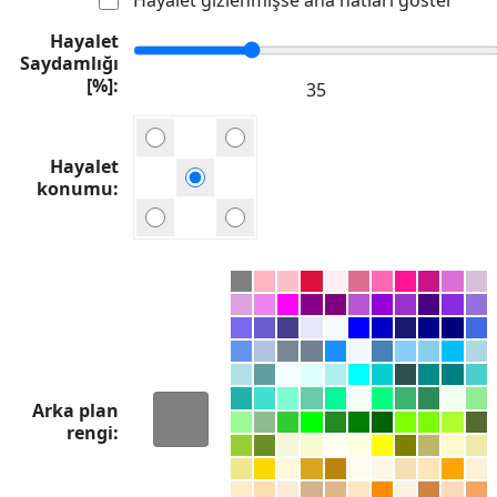
Hayalet
Saydamlığı
[%]
Hayalet
konumu
Arka plan
rengi