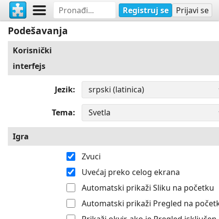
Registruj se
Prijavi se
Podešavanja
Korisnički
interfejs
Jezik
Tema
Igra
Zvuci
Uvećaj preko celog ekrana
Automatski prikaži Sliku na početku
Automatski prikaži Pregled na počet
Prikaži okvir, ako je Pregled isključen