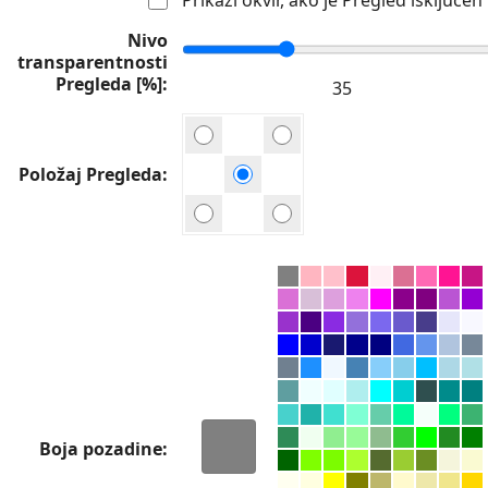
Nivo
transparentnosti
Pregleda [%]
Položaj Pregleda
Boja pozadine