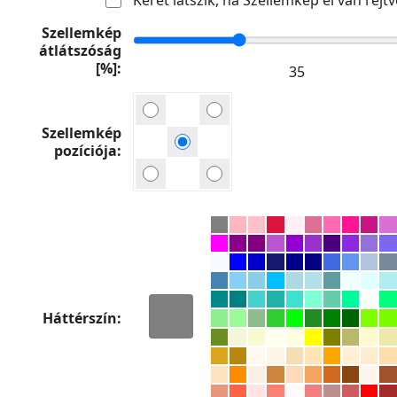
Szellemkép
átlátszóság
[%]
Szellemkép
pozíciója
Háttérszín