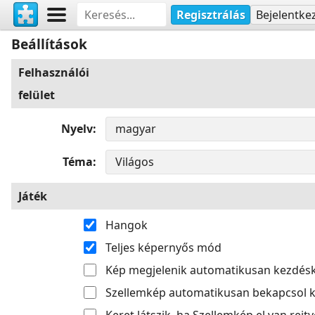
Regisztrálás
Bejelentke
Beállítások
Felhasználói
felület
Nyelv
Téma
Játék
Hangok
Teljes képernyős mód
Kép megjelenik automatikusan kezdés
Szellemkép automatikusan bekapcsol k
Keret látszik, ha Szellemkép el van rejtv