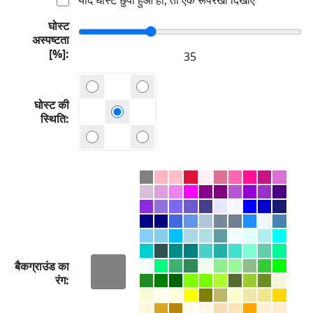
घोस्ट
अस्पष्टता
[%]
घोस्ट की
स्थिति
बैकग्राउंड का
रंग