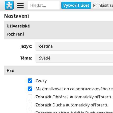
Vytvořit účet
Přihlásit s
Nastavení
Uživatelské
rozhraní
Jazyk
Téma
Hra
Zvuky
Maximalizovat do celoobrazovkového r
Zobrazit Obrázek automaticky při startu
Zobrazit Ducha automaticky při startu
Zobrazovat obrys, když je Duch nezobra