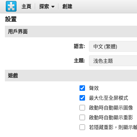
主頁
探索
創建
設置
用戶界面
語言
主題
遊戲
聲效
最大化至全屏模式
啟動時自動顯示圖像
啟動時自動顯示重影
若隱藏重影，則顯示