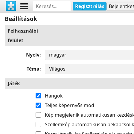
Regisztrálás
Bejelentke
Beállítások
Felhasználói
felület
Nyelv
Téma
Játék
Hangok
Teljes képernyős mód
Kép megjelenik automatikusan kezdés
Szellemkép automatikusan bekapcsol k
Keret látszik, ha Szellemkép el van rejtv