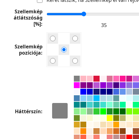
Szellemkép
átlátszóság
[%]
Szellemkép
pozíciója
Háttérszín